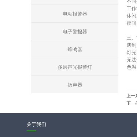
不同
工作
电动报警器
休闲
夜间
电子警报器
三、
遇到
蜂鸣器
灯光
无法
多层声光报警灯
色温
扬声器
上一
下一
关于我们