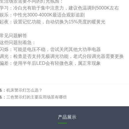
生活场景需要不同的灯光氛围：
学习：冷白光有助于集中注意力，建议色温调到5000K左右
娱乐：中性光3000-4000K最适合观影追剧
起夜：设置记忆功能，自动切换为15%亮度的暖黄光
常见问题解答
这些问题别着急：
闪烁：可能是电压不稳，尝试关闭其他大功率电器
调光：检查是否支持无极调光功能，老式分段调光器需要更换
偏差：使用半年后LED会有轻微色衰，属正常现象
条：
机床警示灯怎么选？
条：
三色警示灯的主要应用场景有哪些
产品展示