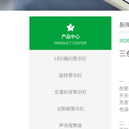
新
产品中心
2026
PRODUCT CENTER
三
LED频闪警示灯
旋转警示灯
一、
想要
交通长排警示灯
开关
亮度
太阳能警示灯
色温
二、
声光报警器