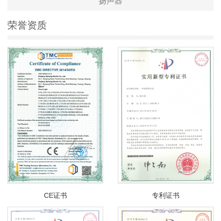
扬声器
荣誉资质
CE证书
专利证书