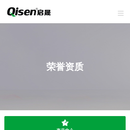
首
页
关
于
新
我
闻
产
们
中
品
荣
荣誉资质
心
中
誉
应
心
资
用
联
质
领
系
域
我
们